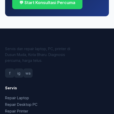
💬 Start Konsultasi Percuma
Servis dan repair laptop, PC, printer di
Dusun Muda, Kota Bharu. Diagnosis
percuma, harga telus.
f
ig
wa
Servis
Repair Laptop
Repair Desktop PC
Repair Printer